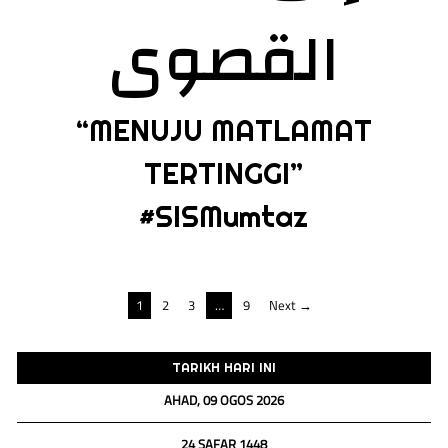
القصوى
“MENUJU MATLAMAT
TERTINGGI”
#SISMumtaz
Navigasi
1
2
3
…
9
Next →
kiriman
TARIKH HARI INI
AHAD, 09 OGOS 2026
24 SAFAR 1448