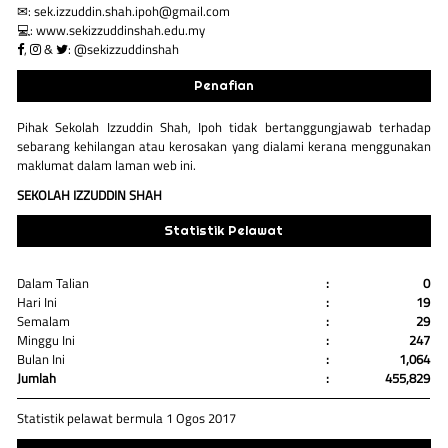
✉: sek.izzuddin.shah.ipoh@gmail.com
💻: www.sekizzuddinshah.edu.my
,
&
: @sekizzuddinshah
Penafian
Pihak Sekolah Izzuddin Shah, Ipoh tidak bertanggungjawab terhadap
sebarang kehilangan atau kerosakan yang dialami kerana menggunakan
maklumat dalam laman web ini.
SEKOLAH IZZUDDIN SHAH
Statistik Pelawat
Dalam Talian
:
0
Hari Ini
:
19
Semalam
:
29
Minggu Ini
:
247
Bulan Ini
:
1,064
Jumlah
:
455,829
Statistik pelawat bermula 1 Ogos 2017