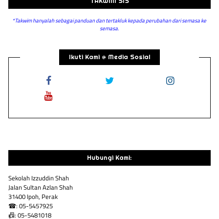
TAKWIM SIS
*Takwim hanyalah sebagai panduan dan tertakluk kepada perubahan dari semasa ke
semasa.
Ikuti Kami @ Media Sosial
Hubungi Kami:
Sekolah Izzuddin Shah
Jalan Sultan Azlan Shah
31400 Ipoh, Perak
☎: 05-5457925
📠: 05-5481018