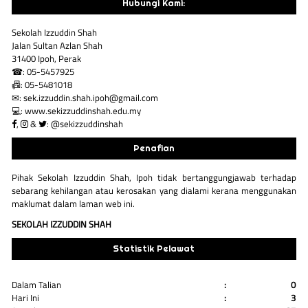
Hubungi Kami:
Sekolah Izzuddin Shah
Jalan Sultan Azlan Shah
31400 Ipoh, Perak
☎: 05-5457925
📠: 05-5481018
✉: sek.izzuddin.shah.ipoh@gmail.com
💻: www.sekizzuddinshah.edu.my
,
&
: @sekizzuddinshah
Penafian
Pihak Sekolah Izzuddin Shah, Ipoh tidak bertanggungjawab terhadap
sebarang kehilangan atau kerosakan yang dialami kerana menggunakan
maklumat dalam laman web ini.
SEKOLAH IZZUDDIN SHAH
Statistik Pelawat
Dalam Talian
:
0
Hari Ini
:
3