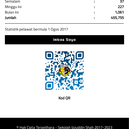
Semalam
:
37
Minggu Ini
:
227
Bulan Ini
:
1,061
Jumlah
:
455,755
Statistik pelawat bermula 1 Ogos 2017
Imbas Saya
Kod QR
© Hak Cipta Terpelihara - Sekolah Izzuddin Shah 2017-2023