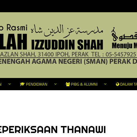
N
PENDIDIKAN
PIBG & ALUMNI
DALAM TA
EPERIKSAAN THANAWI