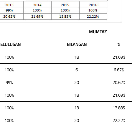
MUMTAZ
KELULUSAN
BILANGAN
%
100%
18
21.69%
100%
6
6.67%
99%
20
20.62%
100%
18
21.69%
100%
13
13.83%
100%
20
22.22%