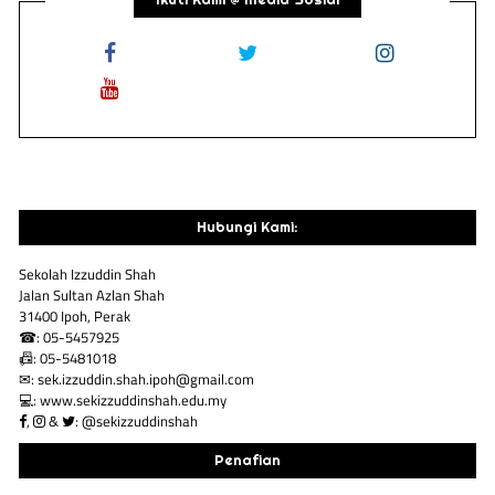
Hubungi Kami:
Sekolah Izzuddin Shah
Jalan Sultan Azlan Shah
31400 Ipoh, Perak
☎: 05-5457925
📠: 05-5481018
✉: sek.izzuddin.shah.ipoh@gmail.com
💻: www.sekizzuddinshah.edu.my
,
&
: @sekizzuddinshah
Penafian