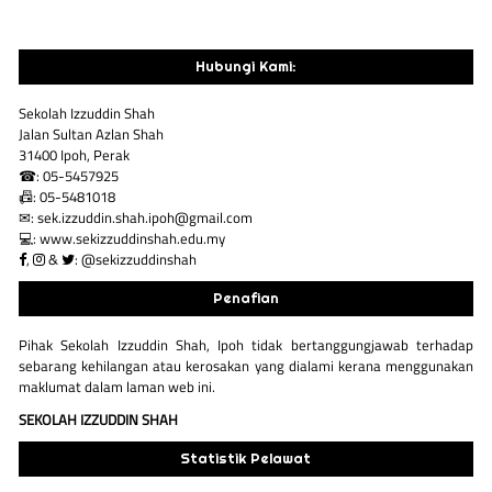
Hubungi Kami:
Sekolah Izzuddin Shah
Jalan Sultan Azlan Shah
31400 Ipoh, Perak
☎: 05-5457925
📠: 05-5481018
✉: sek.izzuddin.shah.ipoh@gmail.com
💻: www.sekizzuddinshah.edu.my
,
&
: @sekizzuddinshah
Penafian
Pihak Sekolah Izzuddin Shah, Ipoh tidak bertanggungjawab terhadap
sebarang kehilangan atau kerosakan yang dialami kerana menggunakan
maklumat dalam laman web ini.
SEKOLAH IZZUDDIN SHAH
Statistik Pelawat