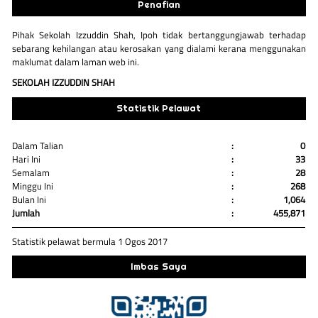
Penafian
Pihak Sekolah Izzuddin Shah, Ipoh tidak bertanggungjawab terhadap
sebarang kehilangan atau kerosakan yang dialami kerana menggunakan
maklumat dalam laman web ini.
SEKOLAH IZZUDDIN SHAH
Statistik Pelawat
Dalam Talian
:
0
Hari Ini
:
33
Semalam
:
28
Minggu Ini
:
268
Bulan Ini
:
1,064
Jumlah
:
455,871
Statistik pelawat bermula 1 Ogos 2017
Imbas Saya