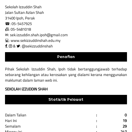
Sekolah Izzuddin Shah
Jalan Sultan Azlan Shah
31400 Ipoh, Perak
☎: 05-5457925
📠: 05-5481018
✉: sek.izzuddin.shah.ipoh@gmail.com
💻: www.sekizzuddinshah.edu.my
,
&
: @sekizzuddinshah
Penafian
Pihak Sekolah Izzuddin Shah, Ipoh tidak bertanggungjawab terhadap
sebarang kehilangan atau kerosakan yang dialami kerana menggunakan
maklumat dalam laman web ini.
SEKOLAH IZZUDDIN SHAH
Statistik Pelawat
Dalam Talian
:
0
Hari Ini
:
19
Semalam
:
29
Minggu Ini
:
247