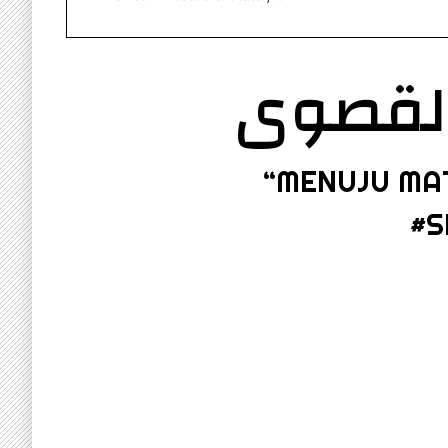
القصوى
“MENUJU MA
#S