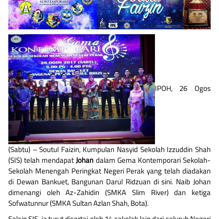
IPOH, 26 Ogos
(Sabtu) – Soutul Faizin, Kumpulan Nasyid Sekolah Izzuddin Shah
(SIS) telah mendapat
Johan
dalam Gema Kontemporari Sekolah-
Sekolah Menengah Peringkat Negeri Perak yang telah diadakan
di Dewan Bankuet, Bangunan Darul Ridzuan di sini. Naib Johan
dimenangi oleh Az-Zahidin (SMKA Slim River) dan ketiga
Sofwatunnur (SMKA Sultan Azlan Shah, Bota).
Selain SIS, ia turut disertai oleh 14 sekolah lain dari seluruh Negeri