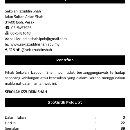
Sekolah Izzuddin Shah
Jalan Sultan Azlan Shah
31400 Ipoh, Perak
☎: 05-5457925
📠: 05-5481018
✉: sek.izzuddin.shah.ipoh@gmail.com
💻: www.sekizzuddinshah.edu.my
,
&
: @sekizzuddinshah
Penafian
Pihak Sekolah Izzuddin Shah, Ipoh tidak bertanggungjawab terhadap
sebarang kehilangan atau kerosakan yang dialami kerana menggunakan
maklumat dalam laman web ini.
SEKOLAH IZZUDDIN SHAH
Statistik Pelawat
Dalam Talian
:
0
Hari Ini
:
22
Semalam
:
39