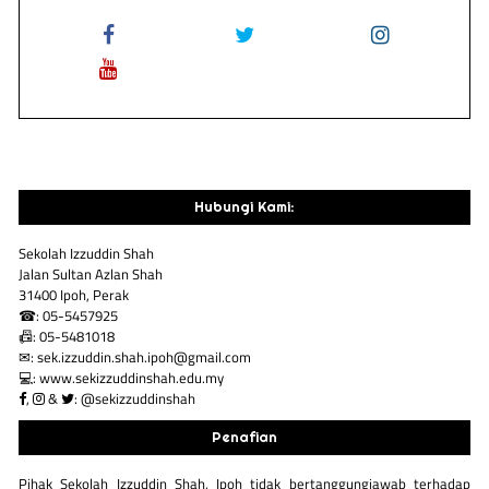
Hubungi Kami:
Sekolah Izzuddin Shah
Jalan Sultan Azlan Shah
31400 Ipoh, Perak
☎: 05-5457925
📠: 05-5481018
✉: sek.izzuddin.shah.ipoh@gmail.com
💻: www.sekizzuddinshah.edu.my
,
&
: @sekizzuddinshah
Penafian
Pihak Sekolah Izzuddin Shah, Ipoh tidak bertanggungjawab terhadap