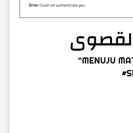
Error:
Could not authenticate you.
القصوى
“MENUJU MA
#S