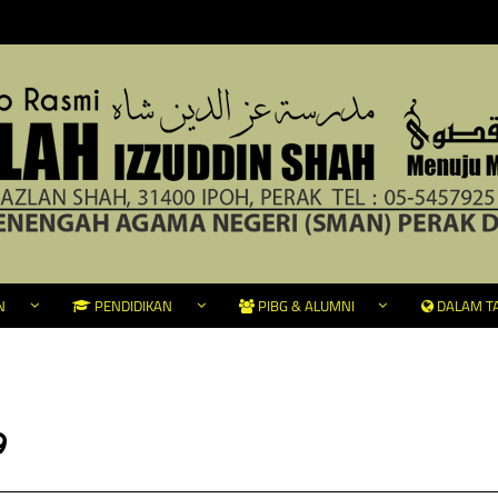
N
PENDIDIKAN
PIBG & ALUMNI
DALAM TA
9