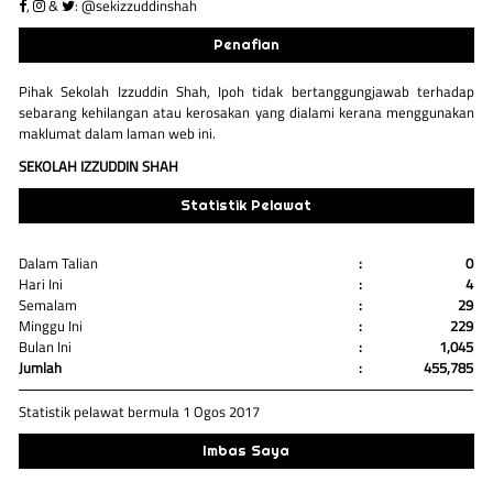
,
&
: @sekizzuddinshah
Penafian
Pihak Sekolah Izzuddin Shah, Ipoh tidak bertanggungjawab terhadap
sebarang kehilangan atau kerosakan yang dialami kerana menggunakan
maklumat dalam laman web ini.
SEKOLAH IZZUDDIN SHAH
Statistik Pelawat
Dalam Talian
:
0
Hari Ini
:
4
Semalam
:
29
Minggu Ini
:
229
Bulan Ini
:
1,045
Jumlah
:
455,785
Statistik pelawat bermula 1 Ogos 2017
Imbas Saya