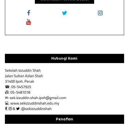
Hubungi Kami:
Sekolah Izzuddin Shah
Jalan Sultan Azlan Shah
31400 Ipoh, Perak
☎: 05-5457925
📠: 05-5481018
✉: sek.izzuddin.shah.ipoh@gmail.com
💻: www.sekizzuddinshah.edu.my
,
&
: @sekizzuddinshah
Penafian