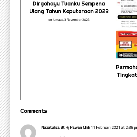
 Sesi
Dirgahayu Tuanku Sempena
mber 2021
Ulang Tahun Keputeraan 2023
2021
on
Jumaat, 3 November 2023
Permoh
Tingka
Comments
Nazatuliza Bt Hj Pawan Chik
11 Februari 2021 at 2:36 