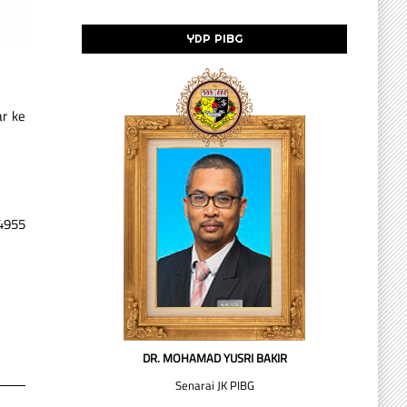
YDP PIBG
r ke
 4955
DR. MOHAMAD YUSRI BAKIR
Senarai JK PIBG