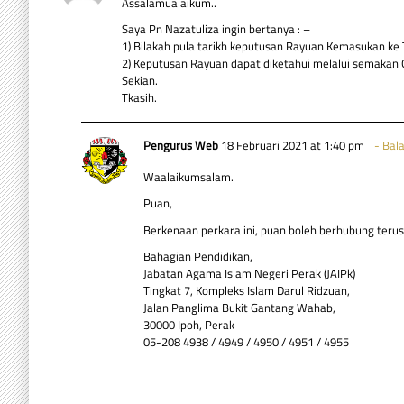
Assalamualaikum..
Saya Pn Nazatuliza ingin bertanya : –
1) Bilakah pula tarikh keputusan Rayuan Kemasukan ke 
2) Keputusan Rayuan dapat diketahui melalui semakan 
Sekian.
Tkasih.
Pengurus Web
18 Februari 2021 at 1:40 pm
Bal
Waalaikumsalam.
Puan,
Berkenaan perkara ini, puan boleh berhubung teru
Bahagian Pendidikan,
Jabatan Agama Islam Negeri Perak (JAIPk)
Tingkat 7, Kompleks Islam Darul Ridzuan,
Jalan Panglima Bukit Gantang Wahab,
30000 Ipoh, Perak
05-208 4938 / 4949 / 4950 / 4951 / 4955