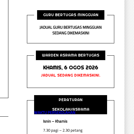
Makluman Pengoperasian
Makluman Cuti
Sekolah Bagi Sesi
Persekolahan Dise
GURU BERTUGAS MINGGUAN
Persekolahan Penggal 3
on
Isnin, 6 Disember
2021/2022
JADUAL GURU BERTUGAS MINGGUAN
SEDANG DIKEMASKINI
on
Rabu, 5 Januari 2022
WARDEN ASRAMA BERTUGAS
KHAMIS, 6 OGOS 2026
JADUAL SEDANG DIKEMASKINI.
PERATURAN
SEKOLAH/ASRAMA
WAKTU PERSEKOLAHAN
Isnin – Khamis
7.30 pagi – 2.30 petang