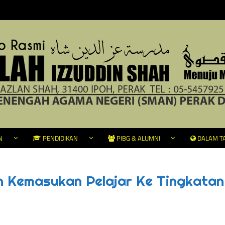
N
PENDIDIKAN
PIBG & ALUMNI
DALAM TA
 Kemasukan Pelajar Ke Tingkatan