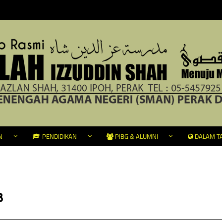
N
PENDIDIKAN
PIBG & ALUMNI
DALAM TA
8