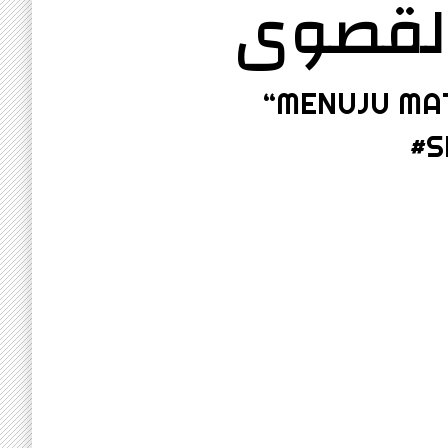
القصوى
“MENUJU MA
#S