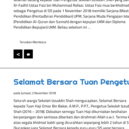
Al-Fadhil Ustaz Faiz bin Muhammad Rafaai. Ustaz Faiz mua berkhidma
sebagai Pengetua di SIS pada 1 November 2018 memiliki Sarjana (Mast
Pendidikan (Pentadbiran Pendidikan) UPM, Sarjana Muda Pengajian Isl
(Pendidikan Al-Quran dan Sunnah) dengan kepujian UKM dan Diploma
Pendidikan (kepujian) UKM. Beliau sebelum ini …
Teruskan Membaca
Selamat Bersara Tuan Penget
pada
Jumaat, 2 November 2018
Seluruh warga Sekolah Izzuddin Shah mengucapkan, Selamat Bersara
kepada Tuan Haji Omar Bin Bakar, A.M.P., P.P.T., Pengetua Sekolah Izzu
Shah (2016 – 2018). Didoakan semoga Tuan Haji dikurniakan kesihatan
berpanjangan dan sentiasa diberkati dan dirahmati Allah s.w.t. Terima 
atas segala khidmat bakti yang dicurahkan sepanjang lebih 2 tahun di S
Diucapkan juga Selamat Bersara kepada guru-guru SIS yang bersara …