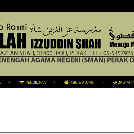
N
PENDIDIKAN
PIBG & ALUMNI
DALAM TA