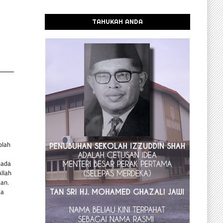
TAHUKAH ANDA
olah
pada
llah
an.
da