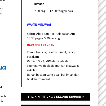
Jumaat
t
er)
7.30 pagi – 12.30 tengah hari
am
WAKTU MELAWAT
Sabtu, Ahad dan Hari Kelepasan Am
10.30 pagi – 5.30 petang.
BARANG LARANGAN
Komputer riba, telefon bimbit, radio,
perakam.
Pemain MP3, MP4 dan alat-alat
ua
seumpanya tidak dibenarkan dibawa ke
sekolah.
Bahan bacaan yang tidak berilmiah dan
tidak bermanfaat.
ddin
kasih
BALIK KAMPUNG & KELUAR KAWASAN
IS.