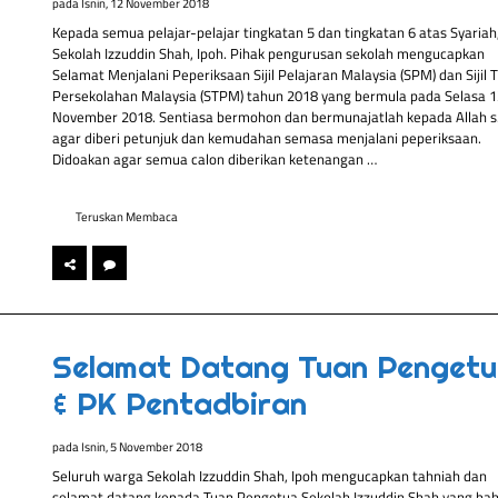
pada
Isnin, 12 November 2018
Kepada semua pelajar-pelajar tingkatan 5 dan tingkatan 6 atas Syariah
Sekolah Izzuddin Shah, Ipoh. Pihak pengurusan sekolah mengucapkan
Selamat Menjalani Peperiksaan Sijil Pelajaran Malaysia (SPM) dan Sijil T
Persekolahan Malaysia (STPM) tahun 2018 yang bermula pada Selasa 1
November 2018. Sentiasa bermohon dan bermunajatlah kepada Allah s.
agar diberi petunjuk dan kemudahan semasa menjalani peperiksaan.
Didoakan agar semua calon diberikan ketenangan …
Teruskan Membaca
Selamat Datang Tuan Penget
& PK Pentadbiran
pada
Isnin, 5 November 2018
Seluruh warga Sekolah Izzuddin Shah, Ipoh mengucapkan tahniah dan
selamat datang kepada Tuan Pengetua Sekolah Izzuddin Shah yang bah