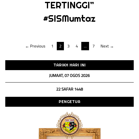
TERTINGGI”
#SISMumtaz
Navigasi
← Previous
1
2
3
4
…
7
Next →
kiriman
TARIKH HARI INI
JUMAAT, 07 OGOS 2026
22 SAFAR 1448
PENGETUA