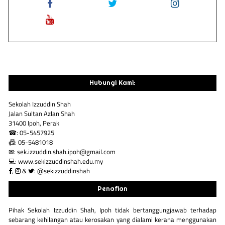
Hubungi Kami:
Sekolah Izzuddin Shah
Jalan Sultan Azlan Shah
31400 Ipoh, Perak
☎: 05-5457925
📠: 05-5481018
✉: sek.izzuddin.shah.ipoh@gmail.com
💻: www.sekizzuddinshah.edu.my
,
&
: @sekizzuddinshah
Penafian
Pihak Sekolah Izzuddin Shah, Ipoh tidak bertanggungjawab terhadap
sebarang kehilangan atau kerosakan yang dialami kerana menggunakan