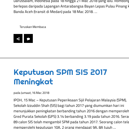
Darussalam, Indonesia pada 18 hingga 21 Mac 2018 yang lalu. Rombon
berlepas daripada Lapangan Antarabangsa Bayan Lepas Pulau Pinang 
Banda Aceh (transit di Medan) pada 18 Mac 2018. …
Teruskan Membaca
Keputusan SPM SIS 2017
Meningkat
pada
Jumaat, 16 Mac 2018
IPOH, 15 Mac – Keputusan Peperiksaan Sijil Pelajaran Malaysia (SPM),
Sekolah Izzuddin Shah (SIS) bagi tahun 2017 yang diumumkan hari ini
menunjukkan peningkatan berbanding tahun 2016 dengan memperoleh
Gred Purata Sekolah (GPS) 3.14 berbanding 3.19 pada tahun 2016. Ser
89 calon SIS telah mengambil SPM pada tahun 2017. Seorang calon tel
memperolehi keputusan 10A, 2 orang mendapat 9A, 8A tujuh …