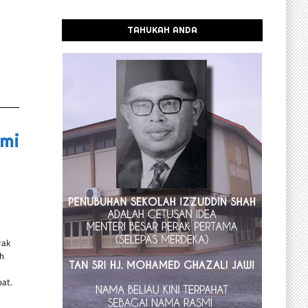
TAHUKAH ANDA
lmi
rak
h
at.