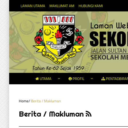
LAMAN UTAMA
MAKLUMAT AM
HUBUNGI KAMI
UTAMA
PROFIL
PENTADBIRA
Home
/
Berita / Makluman
Berita / Makluman