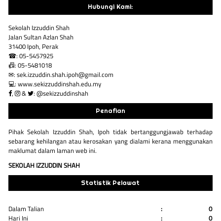
Hubungi Kami:
Sekolah Izzuddin Shah
Jalan Sultan Azlan Shah
31400 Ipoh, Perak
☎: 05-5457925
📠: 05-5481018
✉: sek.izzuddin.shah.ipoh@gmail.com
💻: www.sekizzuddinshah.edu.my
,
&
: @sekizzuddinshah
Penafian
Pihak Sekolah Izzuddin Shah, Ipoh tidak bertanggungjawab terhadap
sebarang kehilangan atau kerosakan yang dialami kerana menggunakan
maklumat dalam laman web ini.
SEKOLAH IZZUDDIN SHAH
Statistik Pelawat
Dalam Talian
:
0
Hari Ini
:
0