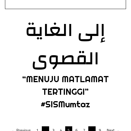
إلى الغاية
القصوى
“MENUJU MATLAMAT
TERTINGGI”
#SISMumtaz
← Previous
1
…
3
4
5
6
7
…
9
Next →