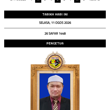
Navigasi
kiriman
TARIKH HARI INI
SELASA, 11 OGOS 2026
26 SAFAR 1448
PENGETUA